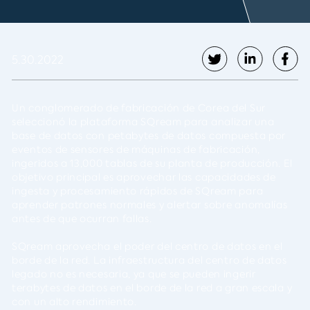
5.30.2022
Un conglomerado de fabricación de Corea del Sur
seleccionó la plataforma SQream para analizar una
base de datos con petabytes de datos compuesta por
eventos de sensores de máquinas de fabricación,
ingeridos a 13,000 tablas de su planta de producción. El
objetivo principal es aprovechar las capacidades de
ingesta y procesamiento rápidos de SQream para
aprender patrones normales y alertar sobre anomalías
antes de que ocurran fallas.
SQream aprovecha el poder del centro de datos en el
borde de la red. La infraestructura del centro de datos
legado no es necesaria, ya que se pueden ingerir
terabytes de datos en el borde de la red a gran escala y
con un alto rendimiento.